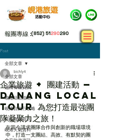
報團專線 :
(852) 51
290
290
Post
全部文章
bichly4
全部文章
企業旅遊 + 團建活動 —
越南餐廳資訊
Danang Local
峴港活動指南
Tour 為您打造最強團
峴港自由行攻略
隊凝聚力之旅！
芽莊旅遊資訊
在當今講求團隊合作與創新的職場環境
峴港天氣資料
中，打造一支團結、高效、有默契的團