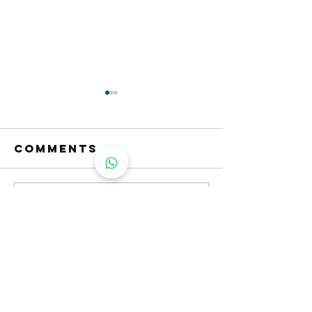
Comments
峴港馬拉松
2024/20
Write a comment...
定公眾假期
返回上一頁