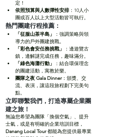
定！
依照預算與人數彈性安排
：10人小
團或百人以上大型活動皆可執行。
熱門團建行程推薦：
「征服山茶半島」
：強調策略與領
導力的戶外團建挑戰。
「彩色會安任務挑戰」
：邊遊覽古
鎮，邊解謎完成任務，趣味滿分。
「綠色海灘行動」
：結合環保理念
的團建活動，寓教於樂。
團隊之夜 Gala Dinner
：頒獎、交
流、表演，讓這段旅程劃下完美句
點。
立即聯繫我們，打造專屬企業團
建之旅！
無論您希望為團隊「換個空氣」、提升
士氣，或是有明確的企業培訓目標，
Danang Local Tour
 都能為您提供最專業