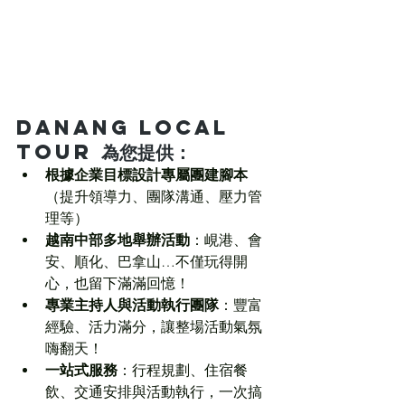
Danang Local 
Tour 為您提供：
根據企業目標設計專屬團建腳本
（提升領導力、團隊溝通、壓力管
理等）
越南中部多地舉辦活動
：峴港、會
安、順化、巴拿山…不僅玩得開
心，也留下滿滿回憶！
專業主持人與活動執行團隊
：豐富
經驗、活力滿分，讓整場活動氣氛
嗨翻天！
一站式服務
：行程規劃、住宿餐
飲、交通安排與活動執行，一次搞