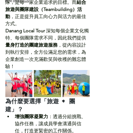
會安旅遊資訊
隊，是每一家企業追求的目標。而
結合
旅遊與團隊建設（Teambuilding）活
動
，正是提升員工向心力與活力的最佳
方式。
Danang Local Tour
 深知每個企業文化獨
特、每個團隊需求不同，因此我們提供
量身打造的團建旅遊服務
，從內容設計
到執行安排，全方位滿足您的需求，為
企業創造一次充滿歡笑與收穫的難忘體
驗！
為什麼要選擇「旅遊 + 團
建」？
增強團隊凝聚力
：透過分組挑戰、
協作任務，讓成員學會溝通與信
任，打造更緊密的工作關係。