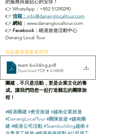
的服務與最貼心的安排！
👉 WhatsApp：+852 51290290
👉 
信箱
：info@dananglocaltour.com
👉 
網站
：www.dananglocaltour.com
👉 
Facebook
：
峴港旅遊活動中心 
Danang Local Tour
在此處查看更多程序: 
team building
.pdf
Download PDF • 4.04MB
團建，不只是活動，更是企業文化的養
成。讓我們陪您一起打造難忘的團隊旅
程！
#峴港團建
#會安旅遊
#越南企業旅遊
#DanangLocalTour
#團隊旅遊
#越南團
建
#峴港公司活動
#Teambuilding越南
#
企業員工旅遊
#峴港旅遊規劃
#公司員工