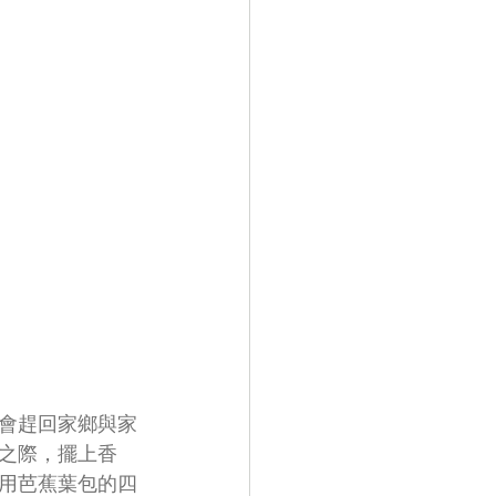
會趕回家鄉與家
之際，擺上香
用芭蕉葉包的四