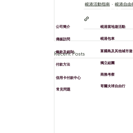
峴港活動指南
峴港自由
​有關峴​港旅遊
​我們的服務
​公司簡介
峴港當地遊活動
峴港包車
​​傳媒訪問
​富國島及其他城市遊
​條款及細則
Recent Posts
​獨立組團
​付款方法
​商務考察
信用卡付款中心
​哥爾夫球自由行
常見問題