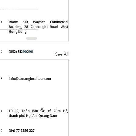
港公司地址
址：
Room 510, Wayson Commercial
Building, 28 Connaught Road, West
Hong Kong
話：
(852) 51
290290
See All
郵：
info@dananglocaltour.com
南公司地址
址：
Tổ 19, Thôn Bàu Ốc, xã Cẩm Hà,
thành phố Hội An, Quảng Nam
話：
(84) 77 7556 227