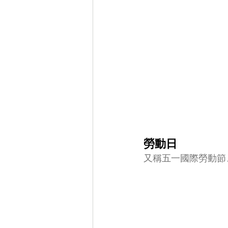
勞動日
又稱五一國際勞動節