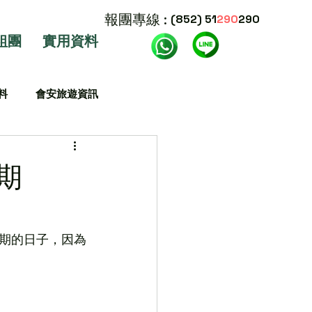
報團專線 :
(852) 51
290
290
組團
實用資料
料
會安旅遊資訊
期
假期的日子，因為