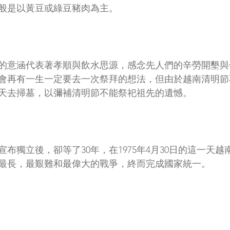
般是以黃豆或綠豆豬肉為主。
的意涵代表著孝順與飲水思源，感念先人們的辛勞開墾與
會再有一生一定要去一次祭拜的想法，但由於越南清明節
天去掃墓，以彌補清明節不能祭祀祖先的遺憾。
越南宣布獨立後，卻等了30年，在1975年4月30日的這一天
最長，最艱難和最偉大的戰爭，終而完成國家統一。