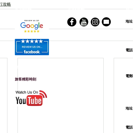
行攻略
客戶評語
社交媒體
香​
地
電
旅客留影
電
​旅客精彩時刻
越
地
電