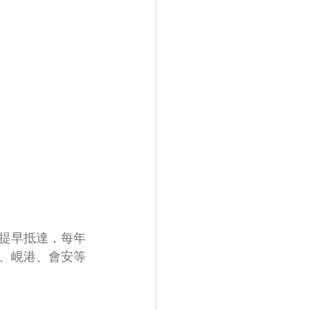
提早抵達，每年
、峴港、會安等