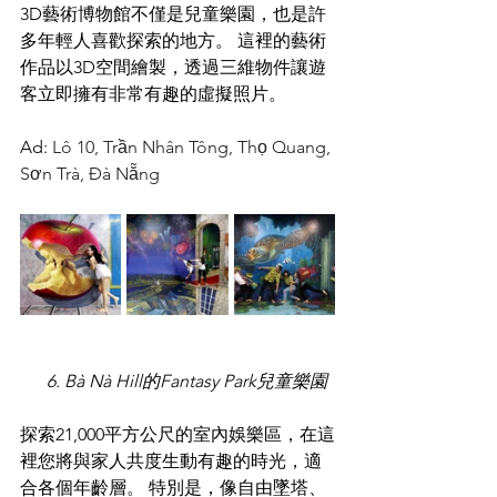
3D藝術博物館不僅是兒童樂園，也是許
多年輕人喜歡探索的地方。 這裡的藝術
作品以3D空間繪製，透過三維物件讓遊
客立即擁有非常有趣的虛擬照片。
Ad:
Lô 10, Trần Nhân Tông, Thọ Quang, 
Sơn Trà, Đà Nẵng
 6. Bà Nà Hill的Fantasy Park兒童樂園
探索21,000平方公尺的室內娛樂區，在這
裡您將與家人共度生動有趣的時光，適
合各個年齡層。 特別是，像自由墜塔、