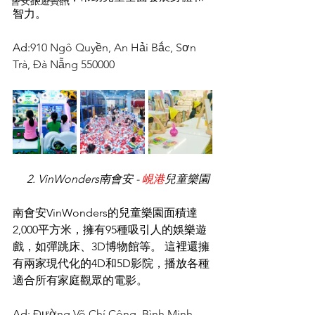
會安旅遊資訊
智力。
Ad:
910 Ngô Quyền, An Hải Bắc, Sơn 
Trà, Đà Nẵng 550000
  2. VinWonders南會安 - 
峴港
兒童樂園
南會安VinWonders的兒童樂園面積達
2,000平方米，擁有95種吸引人的娛樂遊
戲，如彈跳床、3D博物館等。 這裡還擁
有兩家現代化的4D和5D影院，播放各種
適合所有家庭觀眾的電影。
Ad:
 Đường Võ Chí Công, Bình Minh, 