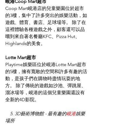
峴港Coop Mart超市
Coop Mart峴港店的兒童樂園位於超市
的3樓，集中了許多突出的娛樂活動，如
遊戲、體育、書店、足球場等。 除了在
這裡體驗各種遊戲之外，顧客還可以品
嚐到來自著名餐廳KFC、Pizza Hut、
Highlands的美食。
Lotte Mart超市
Playtime娛樂區位於峴港Lotte Mart超市
的5樓，擁有寬敞的空間和許多有趣的活
動，是孩子們在購物時盡情玩耍的地
方。 除了傳統的遊戲如沙池、彈跳屋、
溜冰場等，峴港的這個兒童樂園還設有
全新的4D影院。
 5. 3D藝術博物館 - 最有趣的
峴港
娛樂
場所