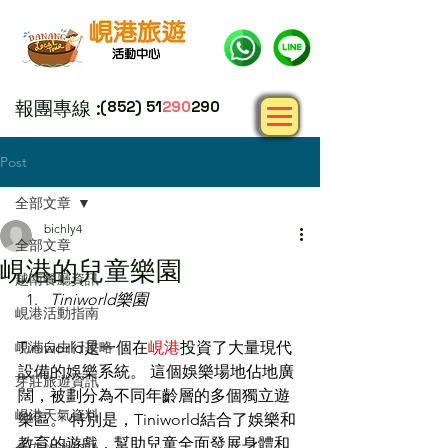
報團專線 :
(852) 51
290
290
Post
全部文章
bichly4
全部文章
峴港的兒童樂園
越南餐廳資訊
Tiniworld樂園
峴港活動指南
峴港自由行攻略
Tiniworld是一個在
峴港
投資了大量現代
設備的娛樂系統。 這個娛樂場地佔地廣
芽莊旅遊資訊
闊，被劃分為不同年齡層的多個獨立遊
峴港天氣資料
樂區。 特別是，Tiniworld結合了娛樂和
教育的遊戲，幫助兒童全面發展身體和