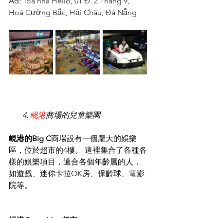
Ad: 
Tòa nhà Helio, 01 Đ. 2 Tháng 9, 
Hoà Cường Bắc, Hải Châu, Đà Nẵng
  4. 
峴港
商場的兒童樂園
峴港的Big C
商場設有一個龐大的娛樂
區，位於超市的4樓。 這裡集合了各種各
樣的娛樂項目，適合各個年齡層的人，
如遊戲、迷你卡拉OK房、保齡球、電影
院等。