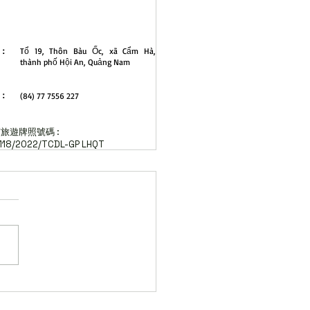
南公司地址
址：
Tổ 19, Thôn Bàu Ốc, xã Cẩm Hà,
thành phố Hội An, Quảng Nam
話：
(84) 77 7556 227
旅遊牌照號碼 :
118/2022/TCDL-GP LHQT
心 Danang Local Tour All Rights
馬拉松