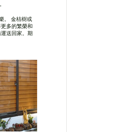
。
快樂。 金桔樹或
得更多的繁榮和
備運送回家。期