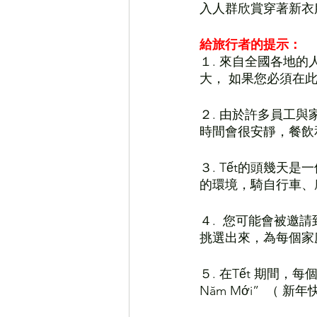
入人群欣賞穿著新衣
給旅行者的提示：
１. 來自全國各地
大， 如果您必須在
２. 由於許多員工與
時間會很安靜，餐飲
３. Tết的頭幾天
的環境，騎自行車、
４.  您可能會被邀
挑選出來，為每個家
５. 在Tết 期間，
Năm Mới”  （ 新