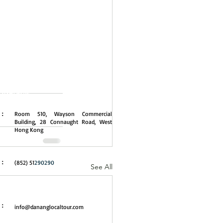
港公司地址
址：
Room 510, Wayson Commercial
Building, 28 Connaught Road, West
Hong Kong
話：
(852) 51
290290
See All
郵：
info@dananglocaltour.com