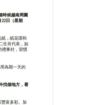
這個時候越南周圍
22日（星期
箔紙，紙花環和
十二生肖代表，如
的禮事封，習慣
來享用為期一天的
戶外找個地方，看
樣豐富多彩。加