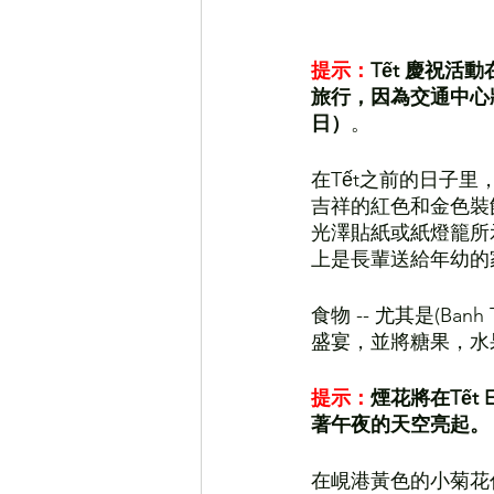
提示：
Tết 慶祝
旅行，因為交通中心將
日）
。 
在Tết之前的日子
吉祥的紅色和金色裝
光澤貼紙或紙燈籠所
上是長輩送給年幼的
食物 -- 尤其是(B
盛宴，並將糖果，水
提示：
煙花將在Tết
著午夜的天空亮起。
在峴港黃色的小菊花