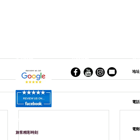
客戶評語
社交媒體
香​
地
電
旅客留影
電
​旅客精彩時刻