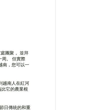
庭團聚， 並拜
一周。 但實際
越南，您可以一
到越南人在紅河
義比它的農業根
是節日傳統的和重