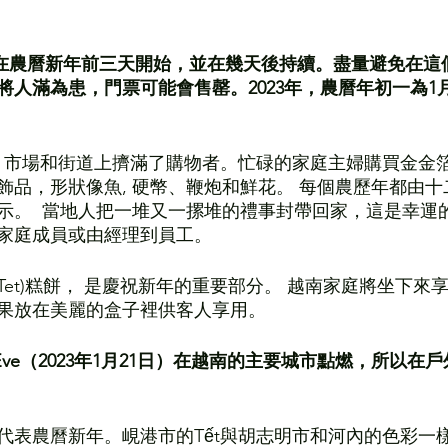
活動在農曆新年前三天開始，並在幾天後持續。盡量避免在
人滿為患，門票可能會售罄。2023年，農曆年初一為1月
里，市場和街道上擠滿了購物者。忙碌的家庭主婦購買金金
飾品，形狀像魚, 硬幣、鞭炮和鮮花。 每個農歷年都由
示。  當地人把一堆又一摞堆的禮事封帶回家，這是幸運
家庭成員或由經理到員工。 
anh Tet)糕餅， 是慶祝新年的重要部分。 越南家庭將坐下
果放在美麗的盒子裡供客人享用。
 Eve（2023年1月21日）在越南的主要城市點燃，所以在
代表農曆新年。峴港市的Tết與胡志明市和河內的色彩一