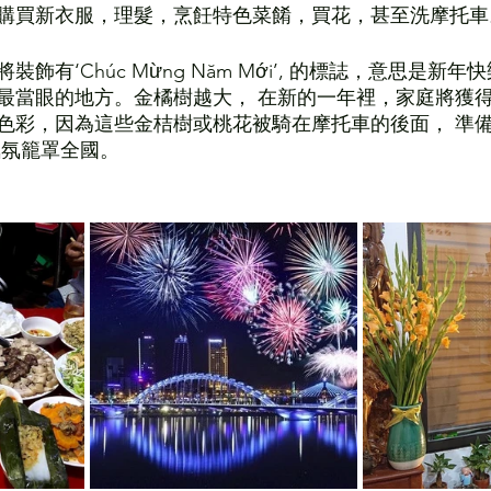
購買新衣服，理髮，烹飪特色菜餚，買花，甚至洗摩托車
飾有‘Chúc Mừng Năm Mới’, 的標誌，意思是新年
最當眼的地方。金橘樹越大， 在新的一年裡，家庭將獲
色彩，因為這些金桔樹或桃花被騎在摩托車的後面， 準
氛籠罩全國。 