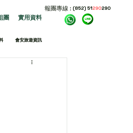
報團專線 :
(852) 51
290
290
組團
實用資料
料
會安旅遊資訊