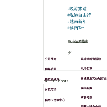
#峴港旅遊
#峴港自由行
#越南新年
#越南Tet
峴港活動指南
​有關峴​港旅遊
​我們的服務
​公司簡介
峴港當地遊活動
峴港包車
​​傳媒訪問
​富國島及其他城市遊
​條款及細則
Recent Posts
​獨立組團
​付款方法
​商務考察
信用卡付款中心
​哥爾夫球自由行