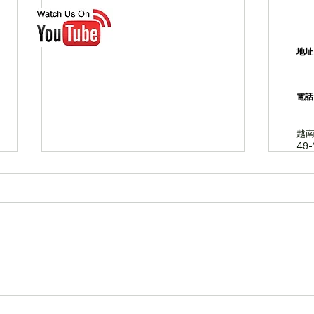
越
地
電
越南
49-
©2023 峴港旅遊活動中
Reserved.
峴港
峴港的兒童樂園