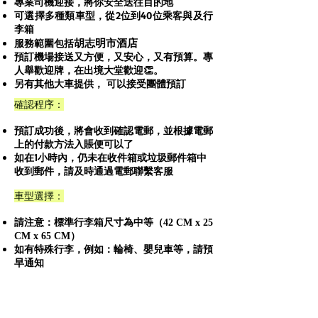
專業司機迎接，將你安全送往目的地
可選擇多種類車型，從2位到40位乘客與及行
李箱
胡志明市
酒店
服務範圍包括
預訂機場接送又方便，又安心，又有預算。專
人舉歡迎牌，在出境大堂歡迎👏。
另有其他大車提供， 可以接受團體預訂
確認程序：
預訂成功後，將會收到確認電郵，並根據電郵
上的付款方法入賬便可以了
如在1小時內，仍未在收件箱或垃圾郵件箱中
收到郵件，請及時通過電郵聯繫客服
車型選擇：
請注意：標準行李箱尺寸為中等（42 CM x 25
CM x 65 CM）
如有特殊行李，例如：輪椅、嬰兒車等，請預
早通知