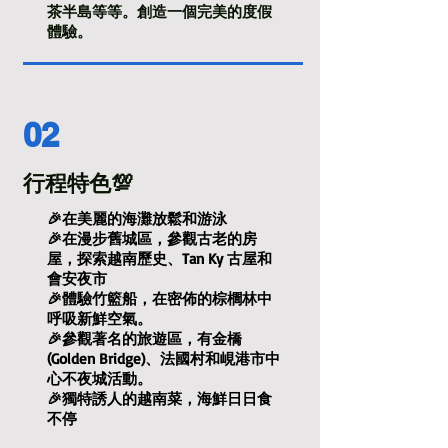
茶半島等等。創造一個完美的度假
體驗。
02
行程特色💯
🎉在美麗的海灘放鬆和游泳
🎉在漫步舊城區，參觀古老的房
屋，探索越南歷史、Tan Ky 古屋和
會安夜市
🎉體驗竹籃船，在密佈的棕櫚林中
呼吸新鮮空氣。
🎉參觀著名的旅遊區，有金橋
(Golden Bridge)、法國村和峴港市中
心不夜城活動。
🎉獨特誘人的越南菜，海鮮日日食
不停