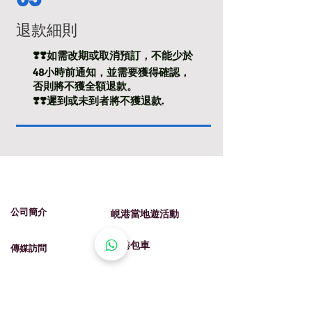
退款細則
❣️❣️如需改期或取消預訂，不能少於
48小時前通知，並需要獲得確認，
否則將不獲全額退款。
❣️❣️遲到或未到者將不獲退款.
​我們的服務
​有關峴​港旅遊
​公司簡介
峴港當地遊活動
峴港包車
​​傳媒訪問
​富國島及其他城市
​條款及細則
遊
​付款方法