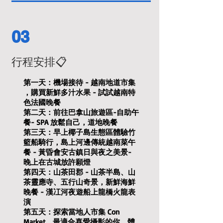
03
行程安排📋
第一天：機場接待 - 越南地道市集
，購買新鮮多汁水果 - 試試越南特
色法國晚餐
第二天：前往巴拿山旅遊區-自助午
餐- SPA 放鬆自己，道地晚餐
第三天：早上椰子島生態區體驗竹
籃船騎行，島上河邊傳統越南菜午
餐 - 黃昏會安古鎮日與夜之美景-
晚上在古城放許願燈
第四天：山茶田郡 - 山茶半島、山
茶靈應寺、五行山奇景，新鮮海鮮
晚餐 - 漢冮河夜遊船上龍橋火龍表
演
第五天：探索當地人市集 Con
Market，最適合喜愛攝影的你，體