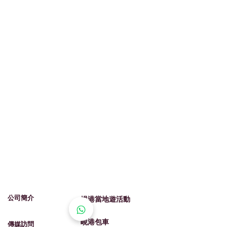
​我們的服務
​有關峴​港旅遊
​公司簡介
峴港當地遊活動
峴港包車
​​傳媒訪問