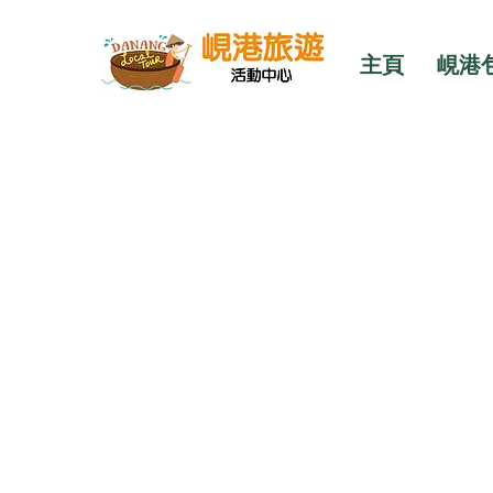
主頁
峴港