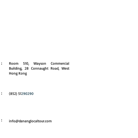
港公司地址
址：
Room 510, Wayson Commercial
Building, 28 Connaught Road, West
Hong Kong
話：
(852) 51
290290
郵：
info@dananglocaltour.com