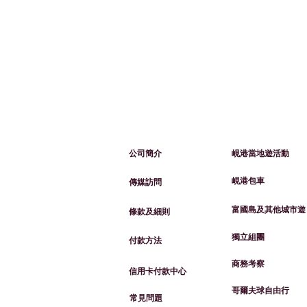
​有關峴​港旅遊
​我們的服務
​公司簡介
峴港當地遊活動
峴港包車
​​傳媒訪問
​富國島及其他城市遊
​條款及細則
​獨立組團
​付款方法
​商務考察
信用卡付款中心
​哥爾夫球自由行
常見問題