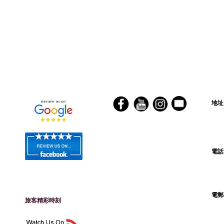
客戶評語
社交媒體
香​
地
電
旅客留影
電
​旅客精彩時刻