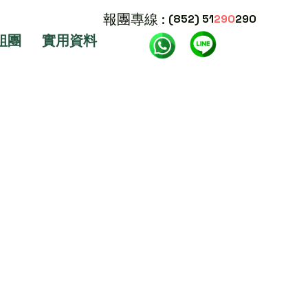
報團專線 :
(852) 51
290
290
組團
實用資料