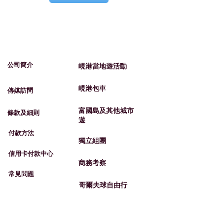
​我們的服務
​有關峴​港旅遊
​公司簡介
峴港當地遊活動
峴港包車
​​傳媒訪問
​富國島及其他城市
​條款及細則
遊
​付款方法
​獨立組團
信用卡付款中心
​商務考察
常見問題
​哥爾夫球自由行