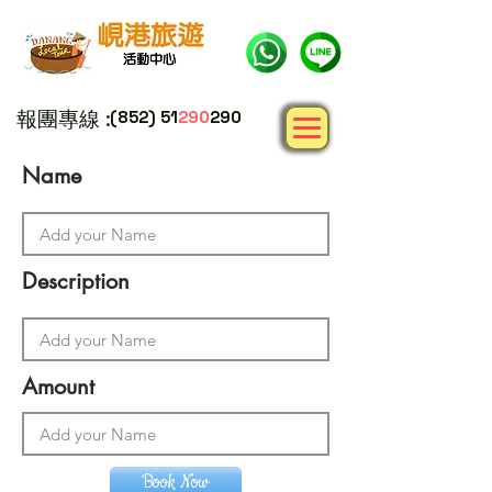
報團專線 :
(852) 51
290
290
Name
Description
Amount
Book Now