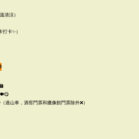
氣溫清涼）
打卡打卡✨）

🏫
️😋
💳（過山車，酒窖門票和臘像館門票除外❌）