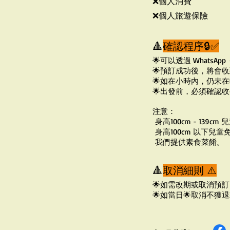
❌個人消費
❌個人旅遊保險
🔺
確認程序🔒✅
🌟
可以透過 WhatsApp 
🌟
預訂成功後，將會收
🌟
如在小時內，仍未在
🌟
出發前，必須確認收
注意：
身高100cm - 139c
身高
100cm 以下兒童
我們提供素食菜餚。
🔺
取消細則 ⚠️
🌟
如需改期或取消預訂
🌟
如當日
🌟
取消不獲退