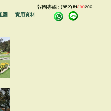
報團專線 :
(852) 51
290
290
組團
實用資料