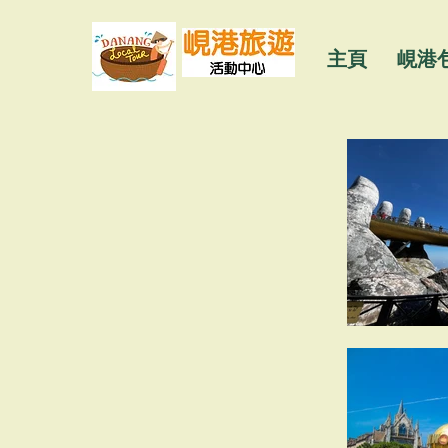
主頁
峴港