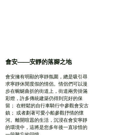
會安——安靜的落腳之地
會安擁有明顯的寧靜氛圍，總是吸引尋
求寧靜休閒度假的情侶。情侶們可以漫
步在蜿蜒曲折的街道上，街道兩旁掛滿
彩燈，許多傳統建築仍得到完好的保
留； 在輕鬆的自行車騎行中參觀會安古
鎮； 或者劃著可愛小船參觀抒情的懷
河。離開喧囂的生活，沉浸在會安寧靜
的環境中，這將是您多年後一直珍惜的
一段難忘的回憶。