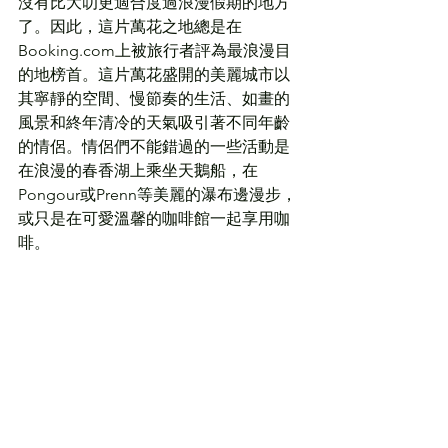
沒有比大叻更適合度過浪漫假期的地方
了。因此，這片萬花之地總是在
Booking.com上被旅行者評為最浪漫目
的地榜首。這片萬花盛開的美麗城市以
其寧靜的空間、慢節奏的生活、如畫的
風景和終年清冷的天氣吸引著不同年齡
的情侶。情侶們不能錯過的一些活動是
在浪漫的春香湖上乘坐天鵝船，在
Pongour或Prenn等美麗的瀑布邊漫步，
或只是在可愛溫馨的咖啡館一起享用咖
啡。