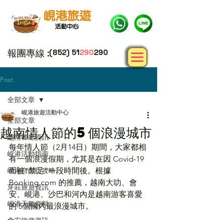
報團專線 :
(852) 51
290
290
Post
全部文章
峴港旅遊活動中心
全部文章
越南情人節的5個浪漫城市
越南餐廳資訊
每年情人節（2月14日）期間，大家都相
峴港活動指南
有一個浪漫假期，尤其是在因 Covid-19 
峴港自由行攻略
而被“禁足”一段時間後。根據
Booking.com 的推薦，越南大叻、會
芽莊旅遊資訊
安、峴港、沙巴和河內是越南游客喜愛
峴港天氣資料
的 5個國內最浪漫城市。