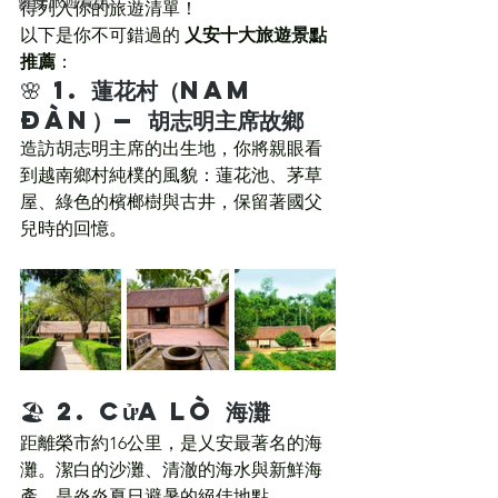
會安旅遊資訊
得列入你的旅遊清單！
以下是你不可錯過的 
乂安十大旅遊景點
推薦
：
🌸 1. 
蓮花村（Nam 
Đàn）— 胡志明主席故鄉
造訪胡志明主席的出生地，你將親眼看
到越南鄉村純樸的風貌：蓮花池、茅草
屋、綠色的檳榔樹與古井，保留著國父
兒時的回憶。
🏖 2. 
Cửa Lò 海灘
距離榮市約16公里，是乂安最著名的海
灘。潔白的沙灘、清澈的海水與新鮮海
產，是炎炎夏日避暑的絕佳地點。