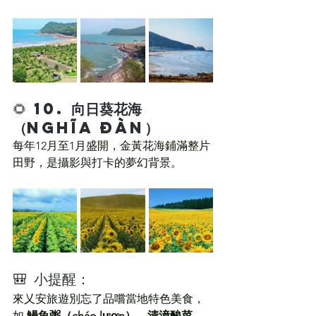
🌻 10. 
向日葵花海
（Nghĩa Đàn）
每年12月至1月盛開，金黃花海鋪滿整片
田野，是攝影與打卡的夢幻背景。
🎒 小提醒：
來乂安旅遊別忘了品嚐當地特色美食，
如 
鰻魚粥（cháo lươn）、清漳酸菜