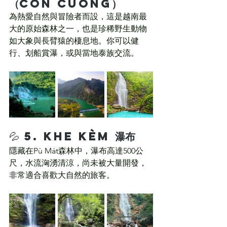
（Con Cuông）
為熱愛自然與冒險者而設，這是越南最
大的原始森林之一，也是珍稀野生動物
如大象與長臂猿的棲息地。你可以健
行、划船賞瀑，或與當地泰族交流。
💦 5. 
Khe Kèm 瀑布
隱藏在Pù Mát森林中，瀑布高達500公
尺，水流洶湧清涼，尚未被大量開發，
非常適合喜歡大自然的旅客。