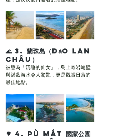
🌊 3. 
蘭珠島（Đảo Lan 
Châu）
被譽為「沉睡的仙女」，島上奇岩峭壁
與湛藍海水令人驚艷，更是觀賞日落的
最佳地點。
🌳 4. 
Pù Mát 國家公園