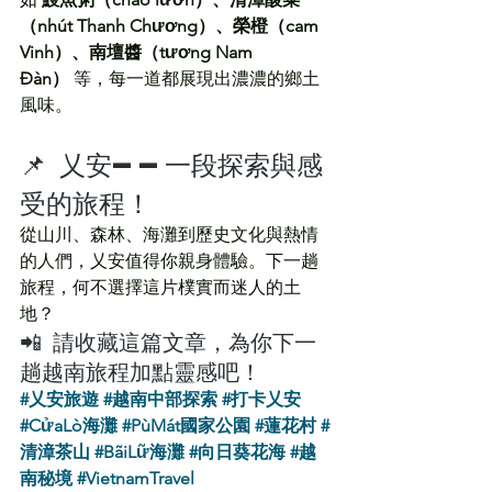
（nhút Thanh Chương）、榮橙（cam 
Vinh）、南壇醬（tương Nam 
Đàn）
 等，每一道都展現出濃濃的鄉土
風味。
📌 乂安——一段探索與感
受的旅程！
從山川、森林、海灘到歷史文化與熱情
的人們，乂安值得你親身體驗。下一趟
旅程，何不選擇這片樸實而迷人的土
地？
📲 請收藏這篇文章，為你下一
趟越南旅程加點靈感吧！
#乂安旅遊
#越南中部探索
#打卡乂安
#CửaLò海灘
#PùMát國家公園
#蓮花村
#
清漳茶山
#BãiLữ海灘
#向日葵花海
#越
南秘境
#VietnamTravel