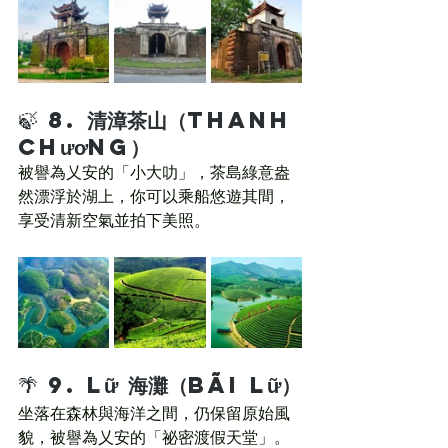
🍃 8. 
清漳茶山（Thanh 
Chương）
被譽為乂安的「小大叻」，茶島綠意盎
然漂浮於湖上，你可以乘船悠遊其間，
享受清新空氣並拍下美照。
🌴 9. 
Lữ 海灘（Bãi Lữ）
坐落在森林與海洋之間，仍保留原始風
貌，被譽為乂安的「祕密渡假天堂」。