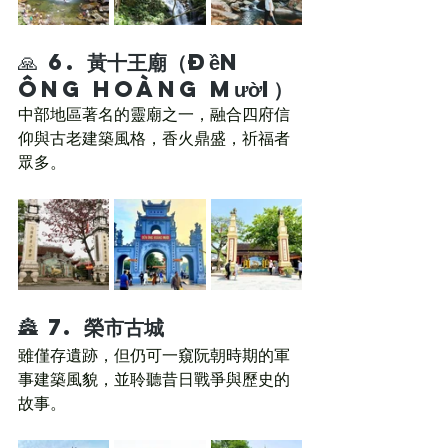
🙏 6. 
黃十王廟（Đền 
Ông Hoàng Mười）
中部地區著名的靈廟之一，融合四府信
仰與古老建築風格，香火鼎盛，祈福者
眾多。
🏯 7. 
榮市古城
雖僅存遺跡，但仍可一窺阮朝時期的軍
事建築風貌，並聆聽昔日戰爭與歷史的
故事。