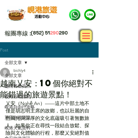
報團專線 :
(852) 51
290
290
Post
全部文章
bichly4
全部文章
越南乂安：10個你絕對不
越南餐廳資訊
能錯過的旅遊景點！
峴港活動指南
乂安（Nghệ An）——這片中部土地不
峴港自由行攻略
僅是胡志明主席的故鄉，也以壯麗的自
芽莊旅遊資訊
然風光與深厚的文化底蘊吸引著無數旅
人。如果你正在尋找一段結合放鬆、探
峴港天氣資料
險與文化體驗的行程，那麼乂安絕對值