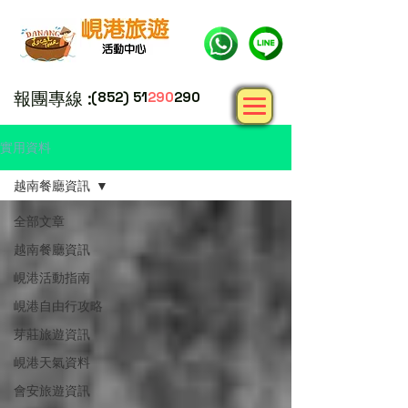
報團專線 :
(852) 51
290
290
實用資料
越南餐廳資訊
全部文章
越南餐廳資訊
峴港活動指南
峴港自由行攻略
芽莊旅遊資訊
峴港天氣資料
會安旅遊資訊